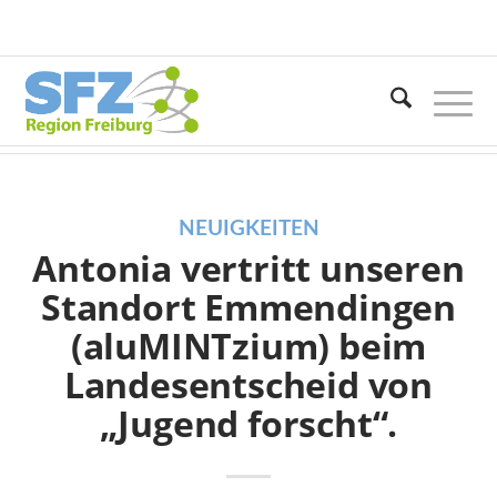
Du bist hier:
Startseite
/
Neuigkeiten
/
Antonia vertritt unseren Standort Emmendingen (aluMINTzium) beim
Landesentscheid...
NEUIGKEITEN
Antonia vertritt unseren
Standort Emmendingen
(aluMINTzium) beim
Landesentscheid von
„Jugend forscht“.