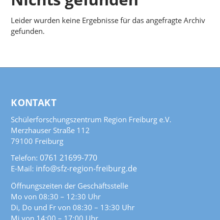
Leider wurden keine Ergebnisse für das angefragte Archiv
gefunden.
KONTAKT
Schülerforschungszentrum Region Freiburg e.V.
Merzhauser Straße 112
79100 Freiburg
0761 21699-770
Telefon:
info@sfz-region-freiburg.de
E-Mail:
Öffnungszeiten der Geschäftsstelle
Mo von 08:30 – 12:30 Uhr
Di, Do und Fr von 08:30 – 13:30 Uhr
Mi von 14:00 – 17:00 Uhr