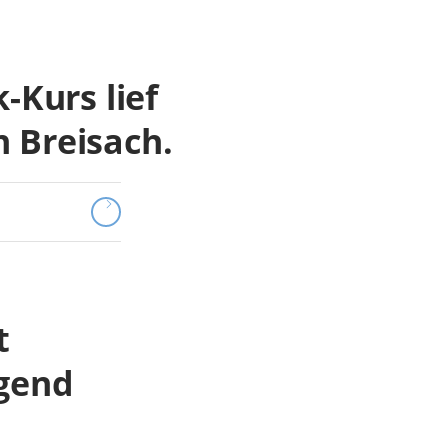
-Kurs lief
 Breisach.
t
gend