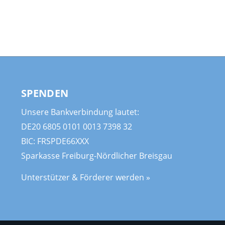
SPENDEN
Unsere Bankverbindung lautet:
DE20 6805 0101 0013 7398 32
BIC: FRSPDE66XXX
Sparkasse Freiburg-Nördlicher Breisgau
Unterstützer & Förderer werden »