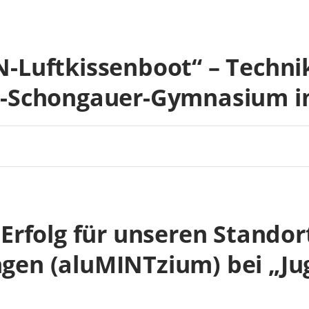
Luftkissenboot“ – Technik
-Schongauer-Gymnasium in
Erfolg für unseren Standor
en (aluMINTzium) bei „Ju