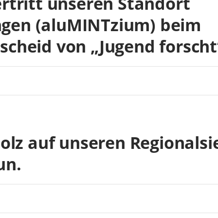
rtritt unseren Standort
gen (aluMINTzium) beim
cheid von „Jugend forscht
tolz auf unseren Regionalsi
un.