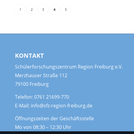
1
2
3
4
5
KONTAKT
Schülerforschungszentrum Region Freiburg e.V.
Merzhauser Straße 112
79100 Freiburg
Telefon:
0761 21699-770
E-Mail:
info@sfz-region-freiburg.de
Öffnungszeiten der Geschäftsstelle
Mo von 08:30 – 12:30 Uhr